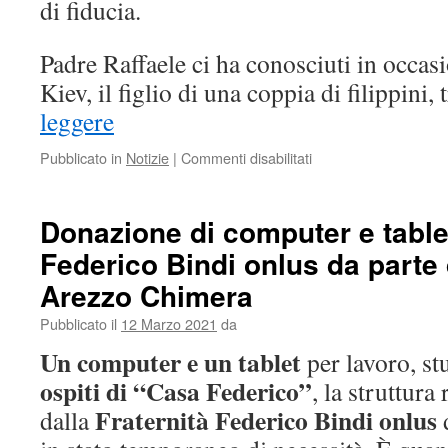
di fiducia.
Padre Raffaele ci ha conosciuti in occas
Kiev, il figlio di una coppia di filippini,
leggere
su
Pubblicato in
Notizie
|
Commenti disabilitati
LETTERA
A
PADRE
Donazione di computer e tablet
RAFFAELE
Federico Bindi onlus da parte 
MENNITTI:
grazie
Arezzo Chimera
Padre
Raffaele!
Pubblicato il
12 Marzo 2021
da
Un computer e un tablet
per lavoro, st
ospiti di “Casa Federico”
, la struttura
Fraternità Federico Bindi onlus
dalla
d