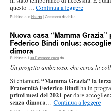
in stato temporaneo di necessità. È quan
questo …
Continua a leggere
su
Pubblicato in
Notizie
|
Commenti disabilitati
Donazione
di
computer
Nuova casa “Mamma Grazia” pe
e
Federico Bindi onlus: accogli
tablet
alla
dimora
Fraternità
Federico
Pubblicato il
30 Dicembre 2020
da
Bindi
Un progetto ambizioso, che cerca la coll
onlus
da
parte
“Mamma Grazia” la terza 
Si chiamerà
di
Fraternità Federico Bindi
Lions
ha in progra
Club
primi mesi del 2021
per dare accoglienz
Arezzo
senza dimora
…
Continua a leggere
Chimera
su