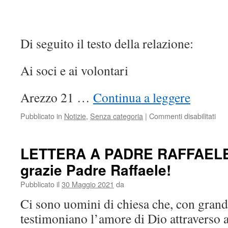
Di seguito il testo della relazione:
Ai soci e ai volontari
Arezzo 21 …
Continua a leggere
su
Pubblicato in
Notizie
,
Senza categoria
|
Commenti disabilitati
Rel
del
pre
LETTERA A PADRE RAFFAELE
–
grazie Padre Raffaele!
riap
il
Pubblicato il
30 Maggio 2021
da
cen
diu
Ci sono uomini di chiesa che, con grand
testimoniano l’amore di Dio attraverso a