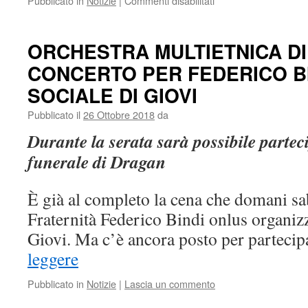
Pubblicato in
Notizie
|
Commenti disabilitati
Nuova
casa
“Mamma
ORCHESTRA MULTIETNICA DI
Grazia”
CONCERTO PER FEDERICO B
per
la
SOCIALE DI GIOVI
Fraternità
Federico
Pubblicato il
26 Ottobre 2018
da
Bindi
Durante la serata sarà possibile partec
onlus:
accoglierà
funerale di Dragan
donne
senza
dimora
È già al completo la cena che domani sa
Fraternità Federico Bindi onlus organizz
Giovi. Ma c’è ancora posto per partec
leggere
Pubblicato in
Notizie
|
Lascia un commento